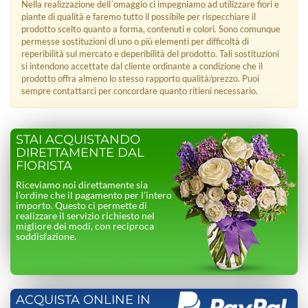
Nella realizzazione dell´omaggio ci impegniamo ad utilizzare fiori e
piante di qualità e faremo tutto il possibile per rispecchiare il
prodotto scelto quanto a forma, contenuti e colori. Sono comunque
permesse sostituzioni di uno o più elementi per difficoltà di
reperibilità sul mercato e deperibilità del prodotto. Tali sostituzioni
si intendono accettate dal cliente ordinante a condizione che il
prodotto offra almeno lo stesso rapporto qualità/prezzo. Puoi
sempre contattarci per concordare quanto ritieni necessario.
STAI ACQUISTANDO
DIRETTAMENTE DAL
FIORISTA
Riceviamo noi direttamente sia
l’ordine che il pagamento per l’intero
importo. Questo ci permette di
realizzare il servizio richiesto nel
migliore dei modi, con reciproca
soddisfazione.
ACQUISTA ONLINE IN