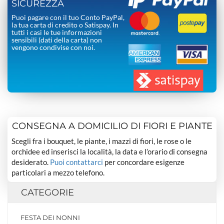
SICUREZZA
Puoi pagare con il tuo Conto PayPal,
la tua carta di credito o Satispay. In
tutti i casi le tue informazioni
sensibili (dati della carta) non
vengono condivise con noi.
CONSEGNA A DOMICILIO DI FIORI E PIANTE
Scegli fra i bouquet, le piante, i mazzi di fiori, le rose o le
orchidee ed inserisci la località, la data e l’orario di consegna
desiderato.
Puoi contattarci
per concordare esigenze
particolari a mezzo telefono.
CATEGORIE
FESTA DEI NONNI