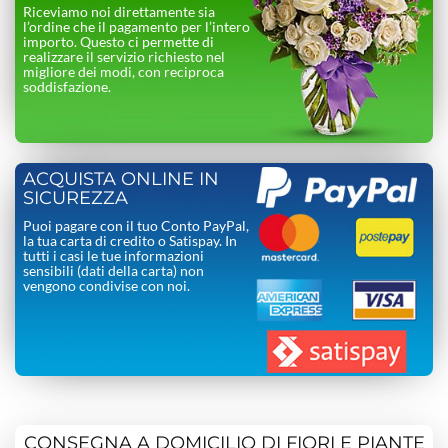
Riceviamo noi direttamente sia
l’ordine che il pagamento per l’intero
importo. Questo ci permette di
realizzare il servizio richiesto nel
migliore dei modi, con reciproca
soddisfazione.
ACQUISTA ONLINE IN
SICUREZZA
Puoi pagare con il tuo Conto PayPal,
la tua carta di credito o Satispay. In
tutti i casi le tue informazioni
sensibili (dati della carta) non
vengono condivise con noi.
CONSEGNA A DOMICILIO DI FIORI E PIANTE