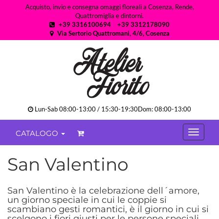
Acquisto, invio e consegna omaggi floreali a Cosenza, Rende,
Quattromiglia e dintorni.
+39 3316100694
+39 3312178090
Via Sertorio Quattromani, 4/6, Cosenza
Lun-Sab 08:00-13:00 / 15:30-19:30Dom: 08:00-13:00
CATALOGO
San Valentino
San Valentino è la celebrazione dell´amore,
un giorno speciale in cui le coppie si
scambiano gesti romantici, è il giorno in cui si
scelgono i fiori giusti per le persone speciali.