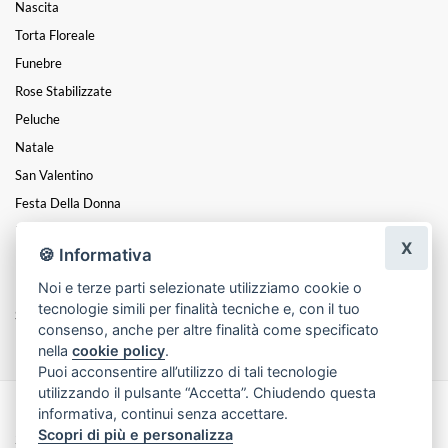
Nascita
Torta Floreale
Funebre
Rose Stabilizzate
Peluche
Natale
San Valentino
Festa Della Donna
Festa Del Papà
X
🍪 Informativa
Festa Della Mamma
Noi e terze parti selezionate utilizziamo cookie o
Diplomi
tecnologie simili per finalità tecniche e, con il tuo
Saggi Di Danza
consenso, anche per altre finalità come specificato
nella
cookie policy
.
Puoi acconsentire all’utilizzo di tali tecnologie
utilizzando il pulsante “Accetta”. Chiudendo questa
informativa, continui senza accettare.
Made with
by
Infoser.it
-
Realizzazione Siti ecommerce per Fioristi
- ©
Scopri di più e personalizza
2026