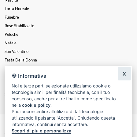
Torta Floreale
Funebre
Rose Stabilizzate
Peluche
Natale
San Valentino
Festa Della Donna
Festa Del Papà
X
🍪 Informativa
Festa Della Mamma
Noi e terze parti selezionate utilizziamo cookie o
Diplomi
tecnologie simili per finalità tecniche e, con il tuo
Saggi Di Danza
consenso, anche per altre finalità come specificato
nella
cookie policy
.
Puoi acconsentire all’utilizzo di tali tecnologie
utilizzando il pulsante “Accetta”. Chiudendo questa
informativa, continui senza accettare.
Made with
by
Infoser.it
-
Realizzazione Siti ecommerce per Fioristi
- ©
Scopri di più e personalizza
2026