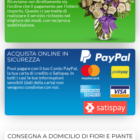
Riceviamo noi direttamente sia
l’ordine che il pagamento per l’intero
importo. Questo ci permette di
realizzare il servizio richiesto nel
migliore dei modi, con reciproca
soddisfazione.
ACQUISTA ONLINE IN
SICUREZZA
Puoi pagare con il tuo Conto PayPal,
la tua carta di credito o Satispay. In
tutti i casi le tue informazioni
sensibili (dati della carta) non
vengono condivise con noi.
CONSEGNA A DOMICILIO DI FIORI E PIANTE