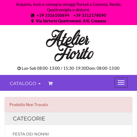
Acquisto, invio e consegna omaggi floreali a Cosenza, Rende,
Quattromiglia e dintorni.
+39 3316100694
+39 3312178090
Via Sertorio Quattromani, 4/6, Cosenza
Lun-Sab 08:00-13:00 / 15:30-19:30Dom: 08:00-13:00
CATALOGO
Prodotto Non Trovato
CATEGORIE
FESTA DEI NONNI