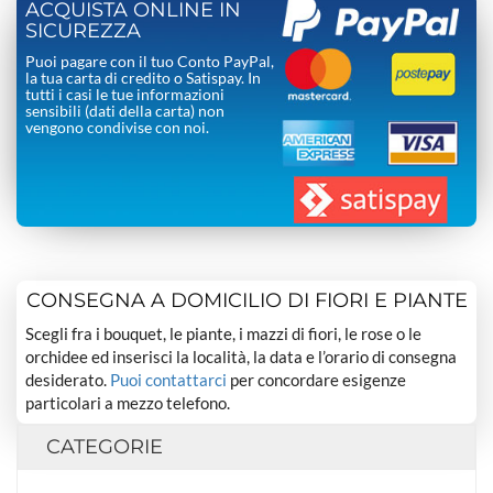
ACQUISTA ONLINE IN
SICUREZZA
Puoi pagare con il tuo Conto PayPal,
la tua carta di credito o Satispay. In
tutti i casi le tue informazioni
sensibili (dati della carta) non
vengono condivise con noi.
CONSEGNA A DOMICILIO DI FIORI E PIANTE
Scegli fra i bouquet, le piante, i mazzi di fiori, le rose o le
orchidee ed inserisci la località, la data e l’orario di consegna
desiderato.
Puoi contattarci
per concordare esigenze
particolari a mezzo telefono.
CATEGORIE