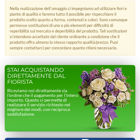
Nella realizzazione dell´omaggio ci impegniamo ad utilizzare fiori e
piante di qualità e faremo tutto il possibile per rispecchiare il
prodotto scelto quanto a forma, contenuti e colori. Sono comunque
permesse sostituzioni di uno o più elementi per difficoltà di
reperibilità sul mercato e deperibilità del prodotto. Tali sostituzioni
si intendono accettate dal cliente ordinante a condizione che il
prodotto offra almeno lo stesso rapporto qualità/prezzo. Puoi
sempre contattarci per concordare quanto ritieni necessario.
STAI ACQUISTANDO
DIRETTAMENTE DAL
FIORISTA
Riceviamo noi direttamente sia
l’ordine che il pagamento per l’intero
importo. Questo ci permette di
realizzare il servizio richiesto nel
migliore dei modi, con reciproca
soddisfazione.