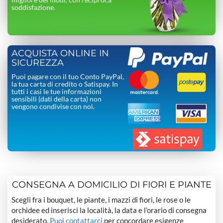
soddisfazione.
ACQUISTA ONLINE IN
SICUREZZA
Puoi pagare con il tuo Conto PayPal,
la tua carta di credito o Satispay. In
tutti i casi le tue informazioni
sensibili (dati della carta) non
vengono condivise con noi.
CONSEGNA A DOMICILIO DI FIORI E PIANTE
Scegli fra i bouquet, le piante, i mazzi di fiori, le rose o le
orchidee ed inserisci la località, la data e l’orario di consegna
desiderato.
Puoi contattarci
per concordare esigenze