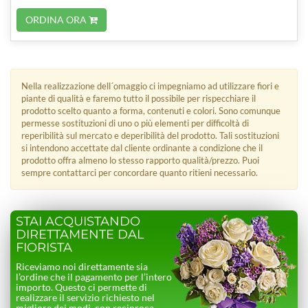
ORDINA ORA
Nella realizzazione dell´omaggio ci impegniamo ad utilizzare fiori e
piante di qualità e faremo tutto il possibile per rispecchiare il
prodotto scelto quanto a forma, contenuti e colori. Sono comunque
permesse sostituzioni di uno o più elementi per difficoltà di
reperibilità sul mercato e deperibilità del prodotto. Tali sostituzioni
si intendono accettate dal cliente ordinante a condizione che il
prodotto offra almeno lo stesso rapporto qualità/prezzo. Puoi
sempre contattarci per concordare quanto ritieni necessario.
STAI ACQUISTANDO
DIRETTAMENTE DAL
FIORISTA
Riceviamo noi direttamente sia
l’ordine che il pagamento per l’intero
importo. Questo ci permette di
realizzare il servizio richiesto nel
migliore dei modi, con reciproca