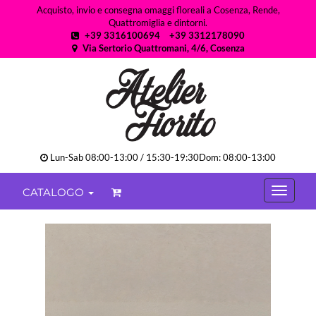
Acquisto, invio e consegna omaggi floreali a Cosenza, Rende,
Quattromiglia e dintorni.
+39 3316100694
+39 3312178090
Via Sertorio Quattromani, 4/6, Cosenza
Lun-Sab 08:00-13:00 / 15:30-19:30Dom: 08:00-13:00
CATALOGO