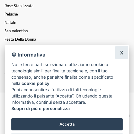
Rose Stabilizzate
Peluche
Natale
San Valentino
Festa Della Donna
Festa Del Papà
X
🍪 Informativa
Festa Della Mamma
Noi e terze parti selezionate utilizziamo cookie o
Diplomi
tecnologie simili per finalità tecniche e, con il tuo
Saggi Di Danza
consenso, anche per altre finalità come specificato
nella
cookie policy
.
Puoi acconsentire all’utilizzo di tali tecnologie
utilizzando il pulsante “Accetta”. Chiudendo questa
informativa, continui senza accettare.
Made with
by
Infoser.it
-
Realizzazione Siti ecommerce per Fioristi
- ©
Scopri di più e personalizza
2026
Privacy Policy
Cookie Policy
Termini e Condizioni
Accetta