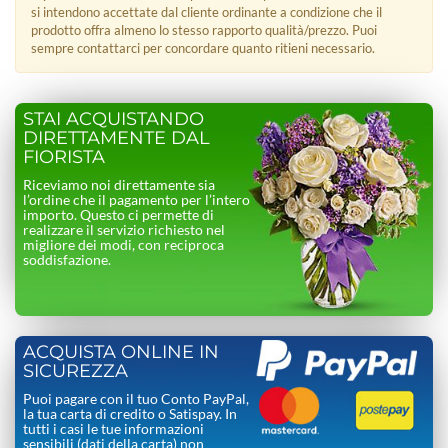
si intendono accettate dal cliente ordinante a condizione che il
prodotto offra almeno lo stesso rapporto qualità/prezzo. Puoi
sempre contattarci per concordare quanto ritieni necessario.
STAI ACQUISTANDO
DIRETTAMENTE DAL
FIORISTA
Riceviamo noi direttamente sia
l’ordine che il pagamento per l’intero
importo. Questo ci permette di
realizzare il servizio richiesto nel
migliore dei modi, con reciproca
soddisfazione.
ACQUISTA ONLINE IN
SICUREZZA
Puoi pagare con il tuo Conto PayPal,
la tua carta di credito o Satispay. In
tutti i casi le tue informazioni
sensibili (dati della carta) non