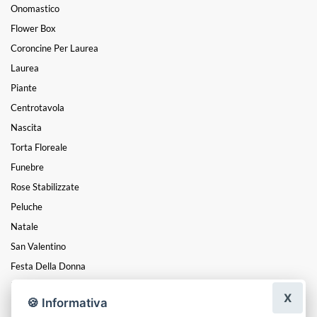
Onomastico
Flower Box
Coroncine Per Laurea
Laurea
Piante
Centrotavola
Nascita
Torta Floreale
Funebre
Rose Stabilizzate
Peluche
Natale
San Valentino
Festa Della Donna
Festa Del Papà
X
🍪 Informativa
Festa Della Mamma