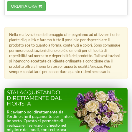
ORDINA ORA
Nella realizzazione dell´omaggio ci impegniamo ad utilizzare fiori e
piante di qualità e faremo tutto il possibile per rispecchiare il
prodotto scelto quanto a forma, contenuti e colori. Sono comunque
permesse sostituzioni di uno o più elementi per difficoltà di
reperibilità sul mercato e deperibilità del prodotto. Tali sostituzioni
si intendono accettate dal cliente ordinante a condizione che il
prodotto offra almeno lo stesso rapporto qualità/prezzo. Puoi
sempre contattarci per concordare quanto ritieni necessario.
STAI ACQUISTANDO
DIRETTAMENTE DAL
FIORISTA
Riceviamo noi direttamente sia
l’ordine che il pagamento per l’intero
importo. Questo ci permette di
realizzare il servizio richiesto nel
migliore dei modi, con reciproca