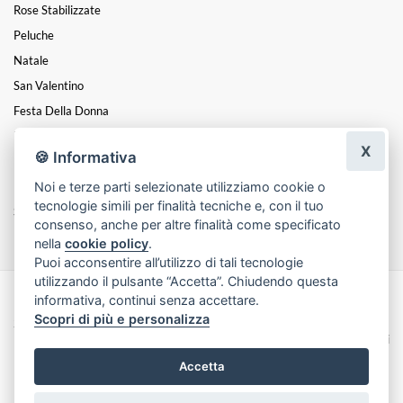
Rose Stabilizzate
Peluche
Natale
San Valentino
Festa Della Donna
Festa Del Papà
X
🍪 Informativa
Festa Della Mamma
Noi e terze parti selezionate utilizziamo cookie o
Diplomi
tecnologie simili per finalità tecniche e, con il tuo
Saggi Di Danza
consenso, anche per altre finalità come specificato
nella
cookie policy
.
Puoi acconsentire all’utilizzo di tali tecnologie
utilizzando il pulsante “Accetta”. Chiudendo questa
informativa, continui senza accettare.
Made with
by
Infoser.it
-
Realizzazione Siti ecommerce per Fioristi
- ©
Scopri di più e personalizza
2026
Privacy Policy
Cookie Policy
Termini e Condizioni
Accetta