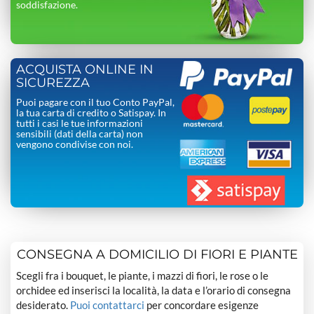
soddisfazione.
ACQUISTA ONLINE IN
SICUREZZA
Puoi pagare con il tuo Conto PayPal,
la tua carta di credito o Satispay. In
tutti i casi le tue informazioni
sensibili (dati della carta) non
vengono condivise con noi.
CONSEGNA A DOMICILIO DI FIORI E PIANTE
Scegli fra i bouquet, le piante, i mazzi di fiori, le rose o le
orchidee ed inserisci la località, la data e l’orario di consegna
desiderato.
Puoi contattarci
per concordare esigenze